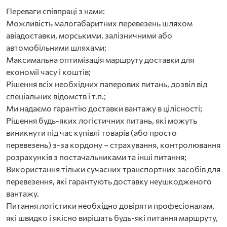
Переваги співпраці з нами:
Можливість малогабаритних перевезень шляхом
авіадоставки, морськими, залізничними або
автомобільними шляхами;
Максимальна оптимізація маршруту доставки для
економії часу і коштів;
Рішення всіх необхідних паперових питань, дозвіл від
спеціальних відомств і т.п.;
Ми надаємо гарантію доставки вантажу в цілісності;
Рішення будь-яких логістичних питань, які можуть
виникнути під час купівлі товарів (або просто
перевезень) з-за кордону – страхування, контролювання
розрахунків з постачальниками та інші питання;
Використання тільки сучасних транспортних засобів для
перевезення, які гарантують доставку неушкодженого
вантажу.
Питання логістики необхідно довіряти професіоналам,
які швидко і якісно вирішать будь-які питання маршруту,