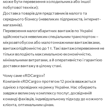
може бути перевезення холодильника або іншої
побутової техніки);
Доставка товарів для представників малого та
середнього бізнесу (невеликих підприємств, інтернет-
магазинів).
Перевезення малогабаритних вантажів по Україні
здійснюється невеликим спеціальним транспортом –
мікроавтобусом або малотоннажними вантажівками,
вантажопідйомністю до 1 т. Такі вантажоперевезення не
тільки володіють максимальною економічністю,
мінімальними витратами, а й оперативністю і гарантією
доставки вантажу в цілому стані.
Чому саме «RDCargo»?
Компанія «RDCargo» протягом 12 років вважається
однією з провідних на ринку України. Нас обирають
завдяки великому комплексу послуг, досвідченій
команді фахівців, індивідуальному підходу до кожного
клієнта, оптимальним цінам.