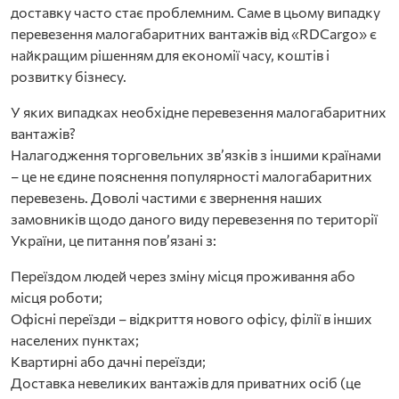
доставку часто стає проблемним. Саме в цьому випадку
перевезення малогабаритних вантажів від «RDCargo» є
найкращим рішенням для економії часу, коштів і
розвитку бізнесу.
У яких випадках необхідне перевезення малогабаритних
вантажів?
Налагодження торговельних зв’язків з іншими країнами
– це не єдине пояснення популярності малогабаритних
перевезень. Доволі частими є звернення наших
замовників щодо даного виду перевезення по території
України, це питання пов’язані з:
Переїздом людей через зміну місця проживання або
місця роботи;
Офісні переїзди – відкриття нового офісу, філії в інших
населених пунктах;
Квартирні або дачні переїзди;
Доставка невеликих вантажів для приватних осіб (це