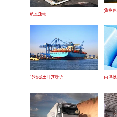
貨物保
航空運輸
貨物從土耳其發貨
向供應