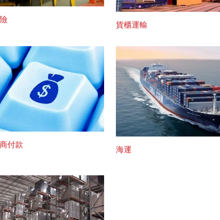
險
貨櫃運輸
商付款
海運